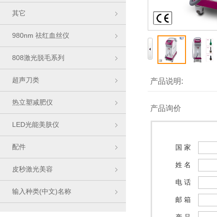
其它
980nm 祛红血丝仪
808激光脱毛系列
超声刀类
产品说明:
热立塑减肥仪
产品询价
LED光能美肤仪
配件
国 家
姓 名
皮秒激光美容
电 话
输入种类(中文)名称
邮 箱